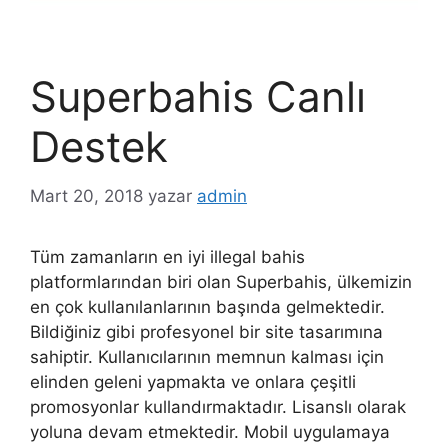
Superbahis Canlı
Destek
Mart 20, 2018
yazar
admin
Tüm zamanların en iyi illegal bahis
platformlarından biri olan Superbahis, ülkemizin
en çok kullanılanlarının başında gelmektedir.
Bildiğiniz gibi profesyonel bir site tasarımına
sahiptir. Kullanıcılarının memnun kalması için
elinden geleni yapmakta ve onlara çeşitli
promosyonlar kullandırmaktadır. Lisanslı olarak
yoluna devam etmektedir. Mobil uygulamaya