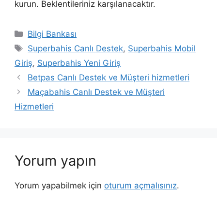
kurun. Beklentileriniz karşılanacaktır.
Kategoriler
Bilgi Bankası
Etiketler
Superbahis Canlı Destek
,
Superbahis Mobil
Giriş
,
Superbahis Yeni Giriş
Betpas Canlı Destek ve Müşteri hizmetleri
Maçabahis Canlı Destek ve Müşteri
Hizmetleri
Yorum yapın
Yorum yapabilmek için
oturum açmalısınız
.