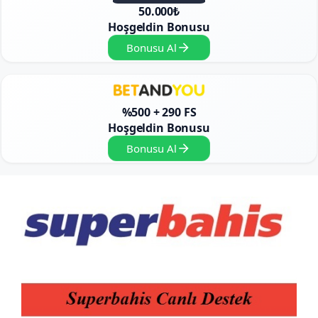
50.000₺
Hoşgeldin Bonusu
Bonusu Al
%500 + 290 FS
Hoşgeldin Bonusu
Bonusu Al