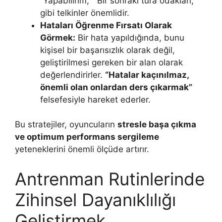
“Yapabilirim,” “Bir sonraki tura odaklan,”
gibi telkinler önemlidir.
Hataları Öğrenme Fırsatı Olarak
Görmek:
Bir hata yapıldığında, bunu
kişisel bir başarısızlık olarak değil,
geliştirilmesi gereken bir alan olarak
değerlendirirler.
“Hatalar kaçınılmaz,
önemli olan onlardan ders çıkarmak”
felsefesiyle hareket ederler.
Bu stratejiler, oyuncuların
stresle başa çıkma
ve optimum performans sergileme
yeteneklerini önemli ölçüde artırır.
Antrenman Rutinlerinde
Zihinsel Dayanıklılığı
Geliştirmek