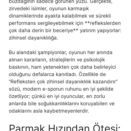
buzdağının sadece görünen yüzü. Gerçekte,
zirvedeki isimler, oyunun karmaşık
dinamiklerinde ayakta kalabilmek ve sürekli
performans sergileyebilmek için **reflekslerden
çok daha derin bir beceriye** yatırım yapıyorlar:
zihinsel dayanıklılığa.
Bu alandaki şampiyonlar, oyunun her anında
alınan kararların, stratejilerin ve psikolojik
baskının, ham yetenekten çok daha belirleyici
olduğunu defalarca kanıtladı. Özellikle de
“Refleksten çok zihinsel dayanıklılık kazandırır”
sözü, modern e-sporun ruhunu en iyi şekilde
özetliyor; çünkü en iyi oyuncular, en zorlu
anlarda bile soğukkanlılıklarını koruyabilen ve
odaklarını asla kaybetmeyenlerdir.
Parmak Hızından Ötesi: