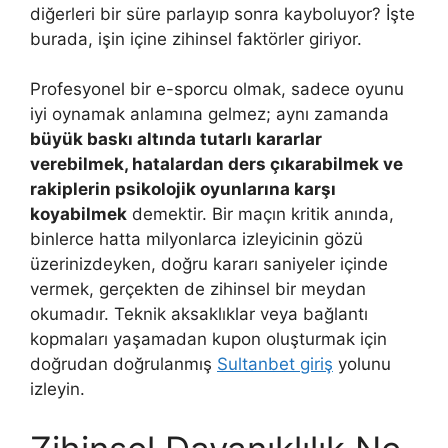
diğerleri bir süre parlayıp sonra kayboluyor? İşte
burada, işin içine zihinsel faktörler giriyor.
Profesyonel bir e-sporcu olmak, sadece oyunu
iyi oynamak anlamına gelmez; aynı zamanda
büyük baskı altında tutarlı kararlar
verebilmek, hatalardan ders çıkarabilmek ve
rakiplerin psikolojik oyunlarına karşı
koyabilmek
demektir. Bir maçın kritik anında,
binlerce hatta milyonlarca izleyicinin gözü
üzerinizdeyken, doğru kararı saniyeler içinde
vermek, gerçekten de zihinsel bir meydan
okumadır. Teknik aksaklıklar veya bağlantı
kopmaları yaşamadan kupon oluşturmak için
doğrudan doğrulanmış
Sultanbet giriş
yolunu
izleyin.