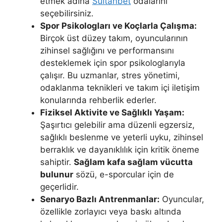
etmek adına
Sultanbet
odalarını
seçebilirsiniz.
Spor Psikologları ve Koçlarla Çalışma:
Birçok üst düzey takım, oyuncularının
zihinsel sağlığını ve performansını
desteklemek için spor psikologlarıyla
çalışır. Bu uzmanlar, stres yönetimi,
odaklanma teknikleri ve takım içi iletişim
konularında rehberlik ederler.
Fiziksel Aktivite ve Sağlıklı Yaşam:
Şaşırtıcı gelebilir ama düzenli egzersiz,
sağlıklı beslenme ve yeterli uyku, zihinsel
berraklık ve dayanıklılık için kritik öneme
sahiptir.
Sağlam kafa sağlam vücutta
bulunur
sözü, e-sporcular için de
geçerlidir.
Senaryo Bazlı Antrenmanlar:
Oyuncular,
özellikle zorlayıcı veya baskı altında