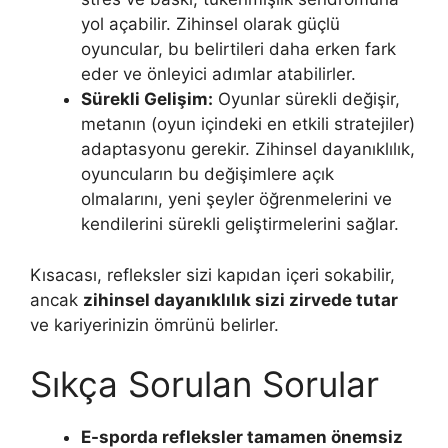
yol açabilir. Zihinsel olarak güçlü
oyuncular, bu belirtileri daha erken fark
eder ve önleyici adımlar atabilirler.
Sürekli Gelişim:
Oyunlar sürekli değişir,
metanın (oyun içindeki en etkili stratejiler)
adaptasyonu gerekir. Zihinsel dayanıklılık,
oyuncuların bu değişimlere açık
olmalarını, yeni şeyler öğrenmelerini ve
kendilerini sürekli geliştirmelerini sağlar.
Kısacası, refleksler sizi kapıdan içeri sokabilir,
ancak
zihinsel dayanıklılık sizi zirvede tutar
ve kariyerinizin ömrünü belirler.
Sıkça Sorulan Sorular
E-sporda refleksler tamamen önemsiz