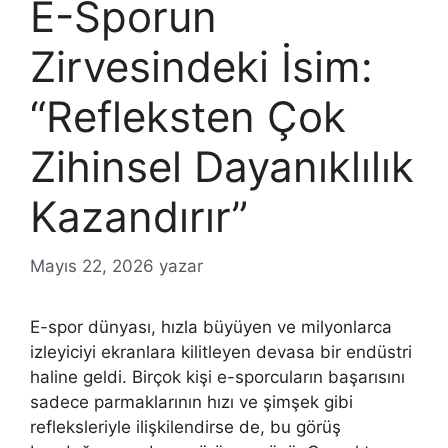
E-Sporun
Zirvesindeki İsim:
“Refleksten Çok
Zihinsel Dayanıklılık
Kazandırır”
Mayıs 22, 2026
yazar
E-spor dünyası, hızla büyüyen ve milyonlarca
izleyiciyi ekranlara kilitleyen devasa bir endüstri
haline geldi. Birçok kişi e-sporcuların başarısını
sadece parmaklarının hızı ve şimşek gibi
refleksleriyle ilişkilendirse de, bu görüş