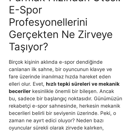
E-Spor
Profesyonellerini
Gerçekten Ne Zirveye
Taşıyor?
Birçok kişinin aklında e-spor dendiğinde
canlanan ilk sahne, bir oyuncunun klavye ve
fare üzerinde inanılmaz hızda hareket eden
elleri olur. Evet,
hızlı tepki süreleri ve mekanik
beceriler
kesinlikle önemli bir bileşen. Ancak
bu, sadece bir başlangıç noktasıdır. Günümüzün
rekabetçi e-spor sahnesinde, herkesin mekanik
becerileri belirli bir seviyenin üzerinde. Peki, o
zaman ne ayırt edici oluyor? Neden bazı
oyuncular sürekli olarak zirvede kalırken,