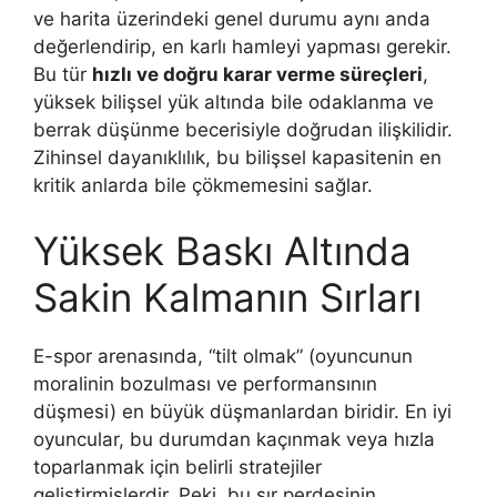
ve harita üzerindeki genel durumu aynı anda
değerlendirip, en karlı hamleyi yapması gerekir.
Bu tür
hızlı ve doğru karar verme süreçleri
,
yüksek bilişsel yük altında bile odaklanma ve
berrak düşünme becerisiyle doğrudan ilişkilidir.
Zihinsel dayanıklılık, bu bilişsel kapasitenin en
kritik anlarda bile çökmemesini sağlar.
Yüksek Baskı Altında
Sakin Kalmanın Sırları
E-spor arenasında, “tilt olmak” (oyuncunun
moralinin bozulması ve performansının
düşmesi) en büyük düşmanlardan biridir. En iyi
oyuncular, bu durumdan kaçınmak veya hızla
toparlanmak için belirli stratejiler
geliştirmişlerdir. Peki, bu sır perdesinin