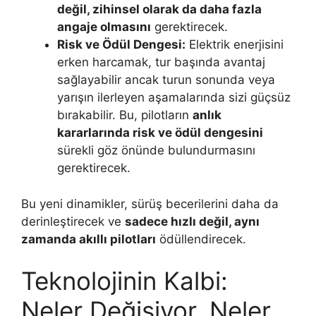
değil, zihinsel olarak da daha fazla
angaje olmasını
gerektirecek.
Risk ve Ödül Dengesi:
Elektrik enerjisini
erken harcamak, tur başında avantaj
sağlayabilir ancak turun sonunda veya
yarışın ilerleyen aşamalarında sizi güçsüz
bırakabilir. Bu, pilotların
anlık
kararlarında risk ve ödül dengesini
sürekli göz önünde bulundurmasını
gerektirecek.
Bu yeni dinamikler, sürüş becerilerini daha da
derinleştirecek ve
sadece hızlı değil, aynı
zamanda akıllı pilotları
ödüllendirecek.
Teknolojinin Kalbi:
Neler Değişiyor, Neler