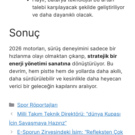
talebi karşılayacak şekilde geliştiriliyor
ve daha dayanıklı olacak.
Sonuç
2026 motorları, sürüş deneyimini sadece bir
hızlanma olayı olmaktan çıkarıp,
stratejik bir
enerji yönetimi sanatına
dönüştürüyor. Bu
devrim, hem pistte hem de yollarda daha akıllı,
daha sürdürülebilir ve kesinlikle daha heyecan
verici bir geleceğin kapılarını aralıyor.
Kategoriler
Spor Röportajları
Milli Takım Teknik Direktörü: “dünya Kupası
İçin Savaşmaya Hazırız”
E-Sporun Zirvesindeki İsim: “Refleksten Çok