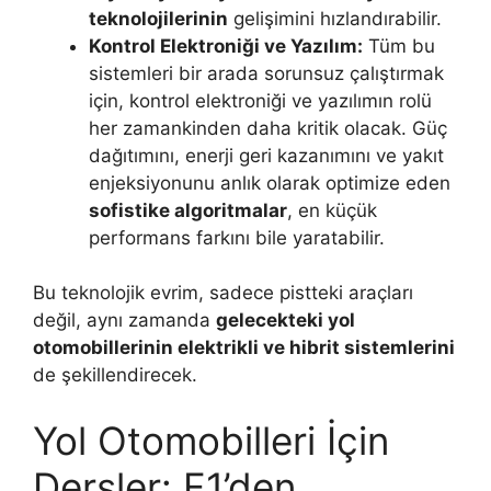
teknolojilerinin
gelişimini hızlandırabilir.
Kontrol Elektroniği ve Yazılım:
Tüm bu
sistemleri bir arada sorunsuz çalıştırmak
için, kontrol elektroniği ve yazılımın rolü
her zamankinden daha kritik olacak. Güç
dağıtımını, enerji geri kazanımını ve yakıt
enjeksiyonunu anlık olarak optimize eden
sofistike algoritmalar
, en küçük
performans farkını bile yaratabilir.
Bu teknolojik evrim, sadece pistteki araçları
değil, aynı zamanda
gelecekteki yol
otomobillerinin elektrikli ve hibrit sistemlerini
de şekillendirecek.
Yol Otomobilleri İçin
Dersler: F1’den