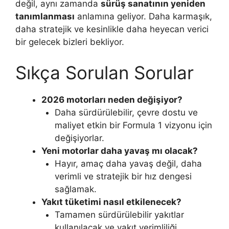
değil, aynı zamanda
sürüş sanatının yeniden
tanımlanması
anlamına geliyor. Daha karmaşık,
daha stratejik ve kesinlikle daha heyecan verici
bir gelecek bizleri bekliyor.
Sıkça Sorulan Sorular
2026 motorları neden değişiyor?
Daha sürdürülebilir, çevre dostu ve
maliyet etkin bir Formula 1 vizyonu için
değişiyorlar.
Yeni motorlar daha yavaş mı olacak?
Hayır, amaç daha yavaş değil, daha
verimli ve stratejik bir hız dengesi
sağlamak.
Yakıt tüketimi nasıl etkilenecek?
Tamamen sürdürülebilir yakıtlar
kullanılacak ve yakıt verimliliği