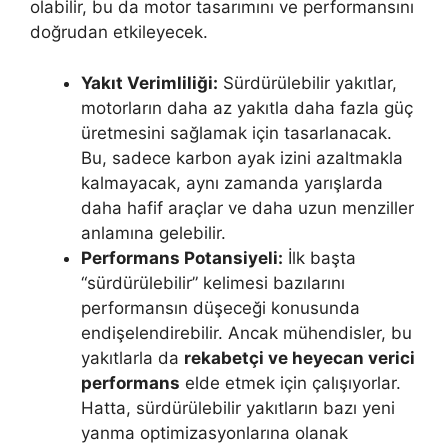
olabilir, bu da motor tasarımını ve performansını
doğrudan etkileyecek.
Yakıt Verimliliği:
Sürdürülebilir yakıtlar,
motorların daha az yakıtla daha fazla güç
üretmesini sağlamak için tasarlanacak.
Bu, sadece karbon ayak izini azaltmakla
kalmayacak, aynı zamanda yarışlarda
daha hafif araçlar ve daha uzun menziller
anlamına gelebilir.
Performans Potansiyeli:
İlk başta
“sürdürülebilir” kelimesi bazılarını
performansın düşeceği konusunda
endişelendirebilir. Ancak mühendisler, bu
yakıtlarla da
rekabetçi ve heyecan verici
performans
elde etmek için çalışıyorlar.
Hatta, sürdürülebilir yakıtların bazı yeni
yanma optimizasyonlarına olanak