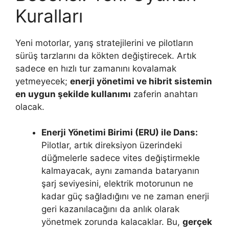
Kuralları
Yeni motorlar, yarış stratejilerini ve pilotların
sürüş tarzlarını da kökten değiştirecek. Artık
sadece en hızlı tur zamanını kovalamak
yetmeyecek;
enerji yönetimi ve hibrit sistemin
en uygun şekilde kullanımı
zaferin anahtarı
olacak.
Enerji Yönetimi Birimi (ERU) ile Dans:
Pilotlar, artık direksiyon üzerindeki
düğmelerle sadece vites değiştirmekle
kalmayacak, aynı zamanda bataryanın
şarj seviyesini, elektrik motorunun ne
kadar güç sağladığını ve ne zaman enerji
geri kazanılacağını da anlık olarak
yönetmek zorunda kalacaklar. Bu,
gerçek