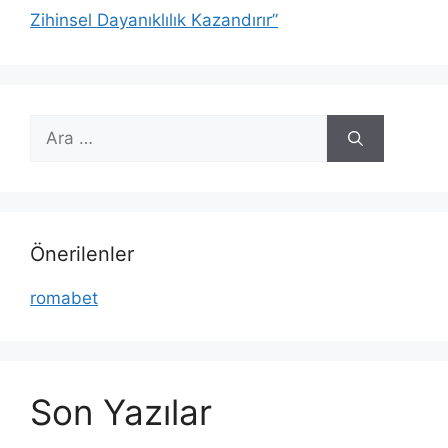
Zihinsel Dayanıklılık Kazandırır”
için
ara
Önerilenler
romabet
Son Yazılar