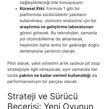
sağlayabileceği bile konuşuluyor.
Küresel Etki:
Formula 1 gibi bir
platformda sürdürülebilir yakıtların
kullanılması, otomotiv endüstrisi için bir
araştırma ve geliştirme laboratuvarı
görevi görecek. Bu teknolojiler, zamanla
yol otomobillerine de aktarılarak,
hepimizin daha temiz bir geleceğe doğru
ilerlemesine yardımcı olacak.
Pilot olarak, yakıt yönetimi artık sadece pit stop
stratejisiyle ilgili olmayacak; aynı zamanda her
turda
yakıtın ne kadar verimli kullanıldığı
da
performansımızın bir parçası olacak.
Strateji ve Sürücü
Becerisi: Yeni Oyunun