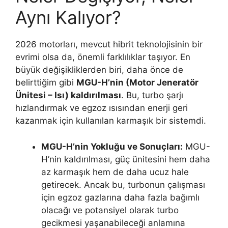
Aynı Kalıyor?
2026 motorları, mevcut hibrit teknolojisinin bir
evrimi olsa da, önemli farklılıklar taşıyor. En
büyük değişikliklerden biri, daha önce de
belirttiğim gibi
MGU-H’nin (Motor Jeneratör
Ünitesi – Isı) kaldırılması
. Bu, turbo şarjı
hızlandırmak ve egzoz ısısından enerji geri
kazanmak için kullanılan karmaşık bir sistemdi.
MGU-H’nin Yokluğu ve Sonuçları:
MGU-
H’nin kaldırılması, güç ünitesini hem daha
az karmaşık hem de daha ucuz hale
getirecek. Ancak bu, turbonun çalışması
için egzoz gazlarına daha fazla bağımlı
olacağı ve potansiyel olarak turbo
gecikmesi yaşanabileceği anlamına