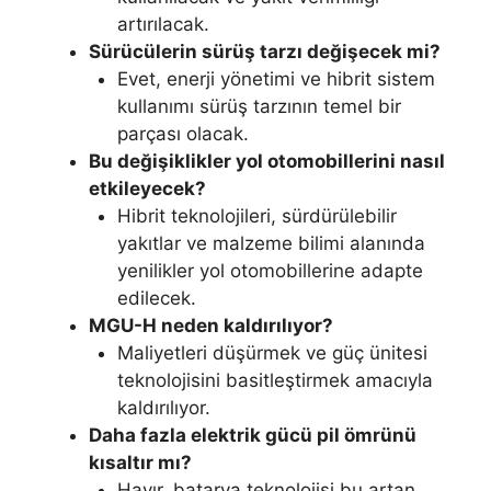
artırılacak.
Sürücülerin sürüş tarzı değişecek mi?
Evet, enerji yönetimi ve hibrit sistem
kullanımı sürüş tarzının temel bir
parçası olacak.
Bu değişiklikler yol otomobillerini nasıl
etkileyecek?
Hibrit teknolojileri, sürdürülebilir
yakıtlar ve malzeme bilimi alanında
yenilikler yol otomobillerine adapte
edilecek.
MGU-H neden kaldırılıyor?
Maliyetleri düşürmek ve güç ünitesi
teknolojisini basitleştirmek amacıyla
kaldırılıyor.
Daha fazla elektrik gücü pil ömrünü
kısaltır mı?
Hayır, batarya teknolojisi bu artan