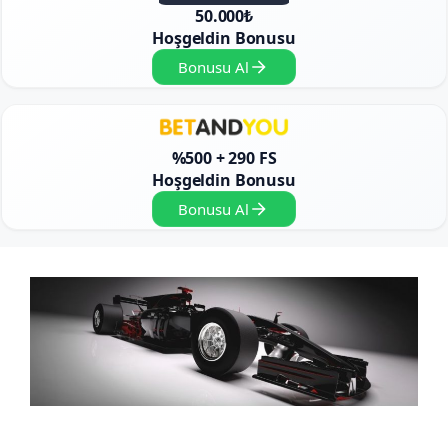
50.000₺
Hoşgeldin Bonusu
Bonusu Al
%500 + 290 FS
Hoşgeldin Bonusu
Bonusu Al