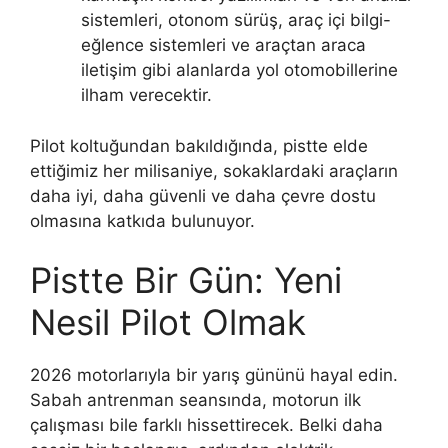
sistemleri, otonom sürüş, araç içi bilgi-
eğlence sistemleri ve araçtan araca
iletişim gibi alanlarda yol otomobillerine
ilham verecektir.
Pilot koltuğundan bakıldığında, pistte elde
ettiğimiz her milisaniye, sokaklardaki araçların
daha iyi, daha güvenli ve daha çevre dostu
olmasına katkıda bulunuyor.
Pistte Bir Gün: Yeni
Nesil Pilot Olmak
2026 motorlarıyla bir yarış gününü hayal edin.
Sabah antrenman seansında, motorun ilk
çalışması bile farklı hissettirecek. Belki daha