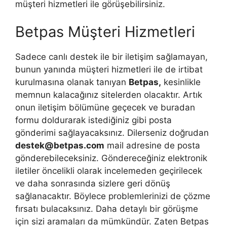
müşteri hizmetleri ile görüşebilirsiniz.
Betpas Müşteri Hizmetleri
Sadece canlı destek ile bir iletişim sağlamayan,
bunun yanında müşteri hizmetleri ile de irtibat
kurulmasına olanak tanıyan
Betpas,
kesinlikle
memnun kalacağınız sitelerden olacaktır. Artık
onun iletişim bölümüne geçecek ve buradan
formu doldurarak istediğiniz gibi posta
gönderimi sağlayacaksınız. Dilerseniz doğrudan
destek@betpas.com
mail adresine de posta
gönderebileceksiniz. Göndereceğiniz elektronik
iletiler öncelikli olarak incelemeden geçirilecek
ve daha sonrasında sizlere geri dönüş
sağlanacaktır. Böylece problemlerinizi de çözme
fırsatı bulacaksınız. Daha detaylı bir görüşme
için sizi aramaları da mümkündür. Zaten Betpas