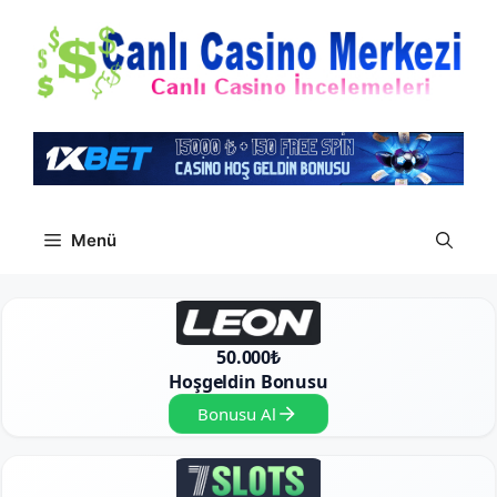
İçeriğe
atla
Menü
50.000₺
Hoşgeldin Bonusu
Bonusu Al