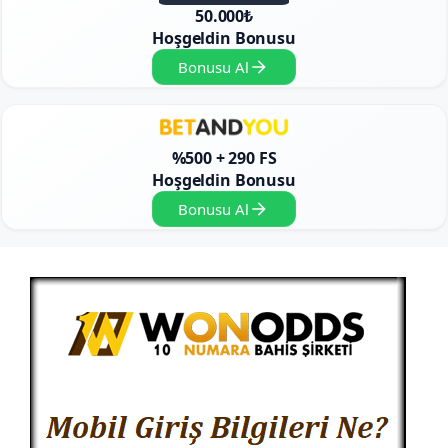
50.000₺
Hoşgeldin Bonusu
Bonusu Al
%500 + 290 FS
Hoşgeldin Bonusu
Bonusu Al