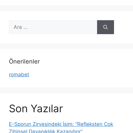
için
ara
Önerilenler
romabet
Son Yazılar
E-Sporun Zirvesindeki İsim: “Refleksten Çok
Zihinsel Dayanıklılık Kazandırır”