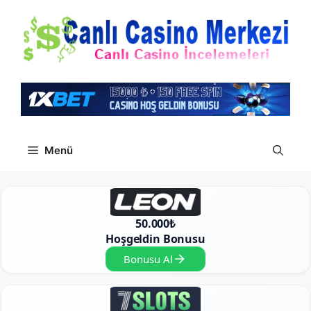
İçeriğe
atla
Menü
50.000₺
Hoşgeldin Bonusu
Bonusu Al