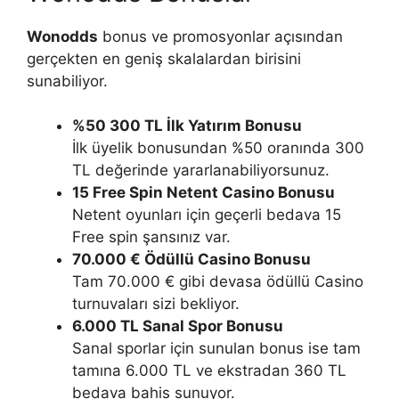
Wonodds
bonus ve promosyonlar açısından
gerçekten en geniş skalalardan birisini
sunabiliyor.
%50 300 TL İlk Yatırım Bonusu
İlk üyelik bonusundan %50 oranında 300
TL değerinde yararlanabiliyorsunuz.
15 Free Spin Netent Casino Bonusu
Netent oyunları için geçerli bedava 15
Free spin şansınız var.
70.000 € Ödüllü Casino Bonusu
Tam 70.000 € gibi devasa ödüllü Casino
turnuvaları sizi bekliyor.
6.000 TL Sanal Spor Bonusu
Sanal sporlar için sunulan bonus ise tam
tamına 6.000 TL ve ekstradan 360 TL
bedava bahis sunuyor.