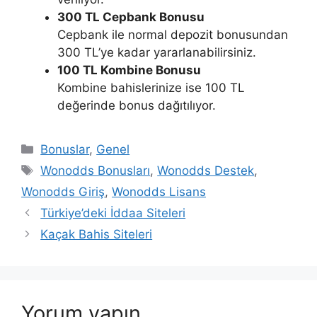
300 TL Cepbank Bonusu
Cepbank ile normal depozit bonusundan
300 TL’ye kadar yararlanabilirsiniz.
100 TL Kombine Bonusu
Kombine bahislerinize ise 100 TL
değerinde bonus dağıtılıyor.
Kategoriler
Bonuslar
,
Genel
Etiketler
Wonodds Bonusları
,
Wonodds Destek
,
Wonodds Giriş
,
Wonodds Lisans
Türkiye’deki İddaa Siteleri
Kaçak Bahis Siteleri
Yorum yapın