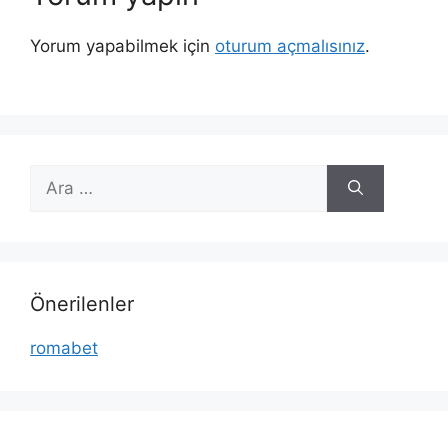
Yorum yapabilmek için
oturum açmalısınız
.
için
ara
Önerilenler
romabet