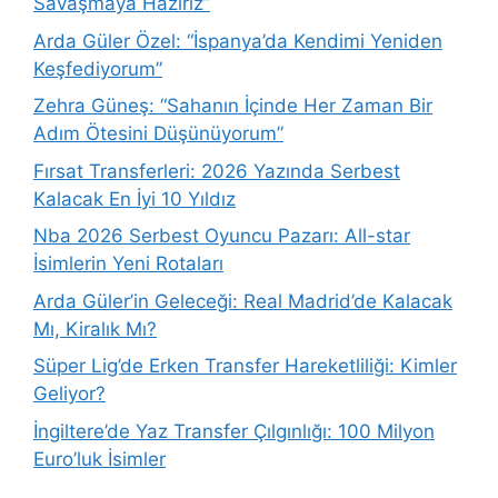
Savaşmaya Hazırız”
Arda Güler Özel: “İspanya’da Kendimi Yeniden
Keşfediyorum”
Zehra Güneş: “Sahanın İçinde Her Zaman Bir
Adım Ötesini Düşünüyorum”
Fırsat Transferleri: 2026 Yazında Serbest
Kalacak En İyi 10 Yıldız
Nba 2026 Serbest Oyuncu Pazarı: All-star
İsimlerin Yeni Rotaları
Arda Güler’in Geleceği: Real Madrid’de Kalacak
Mı, Kiralık Mı?
Süper Lig’de Erken Transfer Hareketliliği: Kimler
Geliyor?
İngiltere’de Yaz Transfer Çılgınlığı: 100 Milyon
Euro’luk İsimler