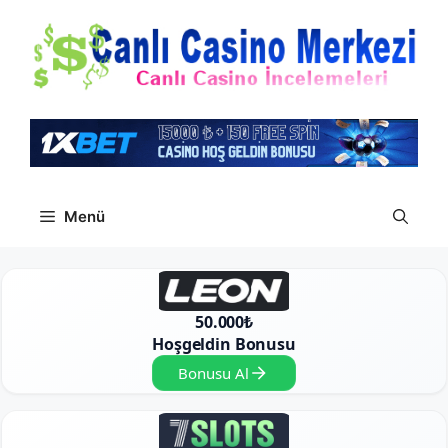
İçeriğe
atla
Menü
50.000₺
Hoşgeldin Bonusu
Bonusu Al