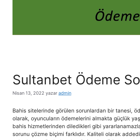
Sultanbet Ödeme So
Nisan 13, 2022
yazar
admin
Bahis sitelerinde görülen sorunlardan bir tanesi, 
olarak, oyuncuların ödemelerini almakta güçlük ya
bahis hizmetlerinden diledikleri gibi yararlanamaz
sorunu çözme biçimi farklıdır. Kaliteli olarak add