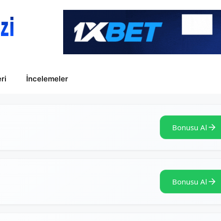
ri
İncelemeler
Bonusu Al
Bonusu Al