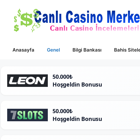
İçeriğe
atla
Anasayfa
Genel
Bilgi Bankası
Bahis Sitele
50.000₺
Hoşgeldin Bonusu
50.000₺
Hoşgeldin Bonusu