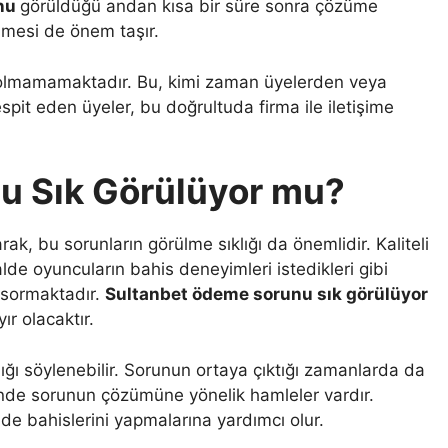
unu
görüldüğü andan kısa bir süre sonra çözüme
lmesi de önem taşır.
olmamamaktadır. Bu, kimi zaman üyelerden veya
pit eden üyeler, bu doğrultuda firma ile iletişime
u Sık Görülüyor mu?
ak, bu sorunların görülme sıklığı da önemlidir. Kaliteli
lde oyuncuların bahis deneyimleri istedikleri gibi
 sormaktadır.
Sultanbet ödeme sorunu sık görülüyor
r olacaktır.
ı söylenebilir. Sorunun ortaya çıktığı zamanlarda da
inde sorunun çözümüne yönelik hamleler vardır.
ilde bahislerini yapmalarına yardımcı olur.