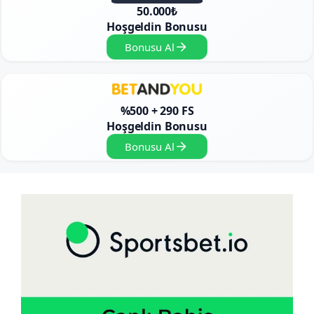
50.000₺
Hoşgeldin Bonusu
Bonusu Al
%500 + 290 FS
Hoşgeldin Bonusu
Bonusu Al