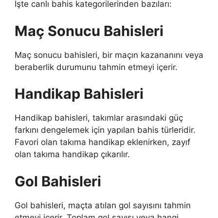
İşte canlı bahis kategorilerinden bazıları:
Maç Sonucu Bahisleri
Maç sonucu bahisleri, bir maçın kazananını veya
beraberlik durumunu tahmin etmeyi içerir.
Handikap Bahisleri
Handikap bahisleri, takımlar arasındaki güç
farkını dengelemek için yapılan bahis türleridir.
Favori olan takıma handikap eklenirken, zayıf
olan takıma handikap çıkarılır.
Gol Bahisleri
Gol bahisleri, maçta atılan gol sayısını tahmin
etmeyi içerir. Toplam gol sayısı veya hangi