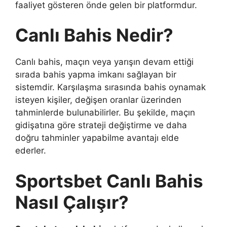
faaliyet gösteren önde gelen bir platformdur.
Canlı Bahis Nedir?
Canlı bahis, maçın veya yarışın devam ettiği
sırada bahis yapma imkanı sağlayan bir
sistemdir. Karşılaşma sırasında bahis oynamak
isteyen kişiler, değişen oranlar üzerinden
tahminlerde bulunabilirler. Bu şekilde, maçın
gidişatına göre strateji değiştirme ve daha
doğru tahminler yapabilme avantajı elde
ederler.
Sportsbet Canlı Bahis
Nasıl Çalışır?