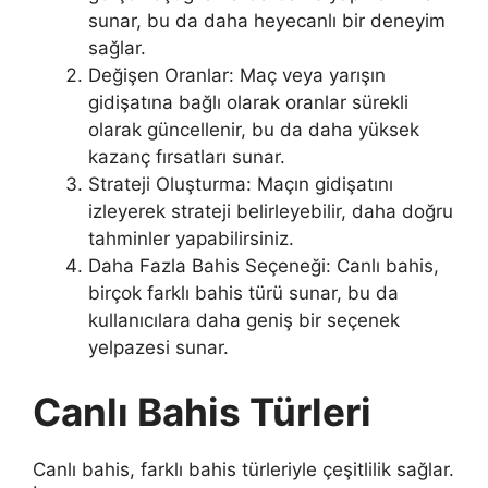
sunar, bu da daha heyecanlı bir deneyim
sağlar.
Değişen Oranlar: Maç veya yarışın
gidişatına bağlı olarak oranlar sürekli
olarak güncellenir, bu da daha yüksek
kazanç fırsatları sunar.
Strateji Oluşturma: Maçın gidişatını
izleyerek strateji belirleyebilir, daha doğru
tahminler yapabilirsiniz.
Daha Fazla Bahis Seçeneği: Canlı bahis,
birçok farklı bahis türü sunar, bu da
kullanıcılara daha geniş bir seçenek
yelpazesi sunar.
Canlı Bahis Türleri
Canlı bahis, farklı bahis türleriyle çeşitlilik sağlar.