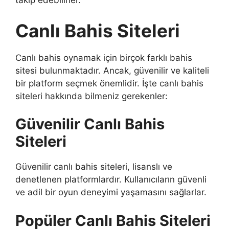
takip edebilirler.
Canlı Bahis Siteleri
Canlı bahis oynamak için birçok farklı bahis
sitesi bulunmaktadır. Ancak, güvenilir ve kaliteli
bir platform seçmek önemlidir. İşte canlı bahis
siteleri hakkında bilmeniz gerekenler:
Güvenilir Canlı Bahis
Siteleri
Güvenilir canlı bahis siteleri, lisanslı ve
denetlenen platformlardır. Kullanıcıların güvenli
ve adil bir oyun deneyimi yaşamasını sağlarlar.
Popüler Canlı Bahis Siteleri