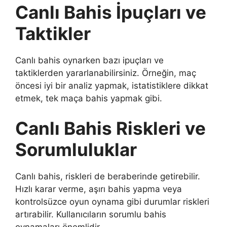
Canlı Bahis İpuçları ve
Taktikler
Canlı bahis oynarken bazı ipuçları ve
taktiklerden yararlanabilirsiniz. Örneğin, maç
öncesi iyi bir analiz yapmak, istatistiklere dikkat
etmek, tek maça bahis yapmak gibi.
Canlı Bahis Riskleri ve
Sorumluluklar
Canlı bahis, riskleri de beraberinde getirebilir.
Hızlı karar verme, aşırı bahis yapma veya
kontrolsüzce oyun oynama gibi durumlar riskleri
artırabilir. Kullanıcıların sorumlu bahis