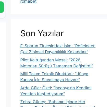
romabet
Son Yazılar
E-Sporun Zirvesindeki İsim: “Refleksten
Çok Zihinsel Dayanıklılık Kazandırır”
Pilot Koltuğundan Mesaj: “2026
Motorları Sürüşü Tamamen Değiştirdi”
Milli Takım Teknik Direktörü: “dünya
Kupası İçin Savaşmaya Hazırız”
Arda Güler Özel: “İspanya’da Kendimi
Yeniden Keşfediyorum”
Zehra Güneş: “Sahanın İçinde Her