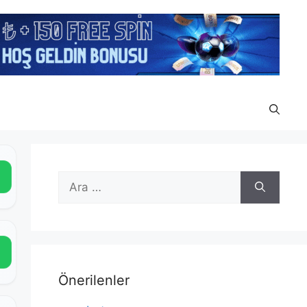
için
ara
Önerilenler