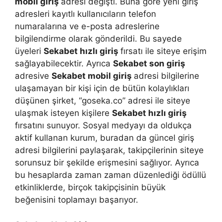
mobil giriş
adresi değişti. Buna göre yeni giriş
adresleri kayıtlı kullanıcıların telefon
numaralarına ve e-posta adreslerine
bilgilendirme olarak gönderildi. Bu sayede
üyeleri
Sekabet hızlı giriş
fırsatı ile siteye erişim
sağlayabilecektir. Ayrıca
Sekabet son giriş
adresive
Sekabet mobil giriş
adresi bilgilerine
ulaşamayan bir kişi için de bütün kolaylıkları
düşünen şirket, “goseka.co” adresi ile siteye
ulaşmak isteyen kişilere
Sekabet hızlı giriş
fırsatını sunuyor. Sosyal medyayı da oldukça
aktif kullanan kurum, buradan da güncel giriş
adresi bilgilerini paylaşarak, takipçilerinin siteye
sorunsuz bir şekilde erişmesini sağlıyor. Ayrıca
bu hesaplarda zaman zaman düzenlediği ödüllü
etkinliklerde, birçok takipçisinin büyük
beğenisini toplamayı başarıyor.