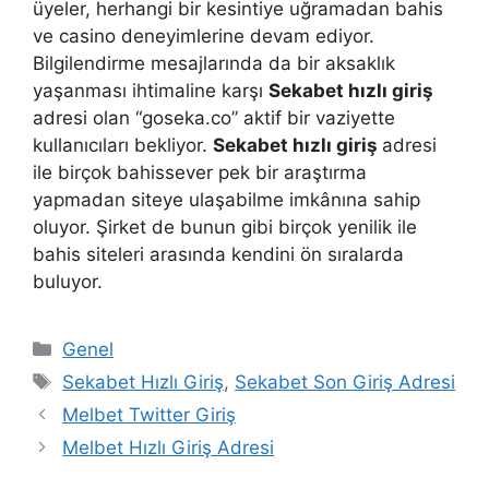
üyeler, herhangi bir kesintiye uğramadan bahis
ve casino deneyimlerine devam ediyor.
Bilgilendirme mesajlarında da bir aksaklık
yaşanması ihtimaline karşı
Sekabet hızlı giriş
adresi olan “goseka.co” aktif bir vaziyette
kullanıcıları bekliyor.
Sekabet hızlı giriş
adresi
ile birçok bahissever pek bir araştırma
yapmadan siteye ulaşabilme imkânına sahip
oluyor. Şirket de bunun gibi birçok yenilik ile
bahis siteleri arasında kendini ön sıralarda
buluyor.
Kategoriler
Genel
Etiketler
Sekabet Hızlı Giriş
,
Sekabet Son Giriş Adresi
Melbet Twitter Giriş
Melbet Hızlı Giriş Adresi