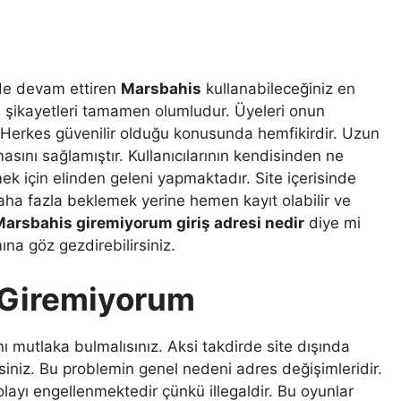
’de devam ettiren
Marsbahis
kullanabileceğiniz en
 ve şikayetleri tamamen olumludur. Üyeleri onun
 Herkes güvenilir olduğu konusunda hemfikirdir. Uzun
ını sağlamıştır. Kullanıcılarının kendisinden ne
mek için elinden geleni yapmaktadır. Site içerisinde
Daha fazla beklemek yerine hemen kayıt olabilir ve
arsbahis giremiyorum giriş adresi nedir
diye mi
a göz gezdirebilirsiniz.
 Giremiyorum
 mutlaka bulmalısınız. Aksi takdirde site dışında
iniz. Bu problemin genel nedeni adres değişimleridir.
layı engellenmektedir çünkü illegaldir. Bu oyunlar