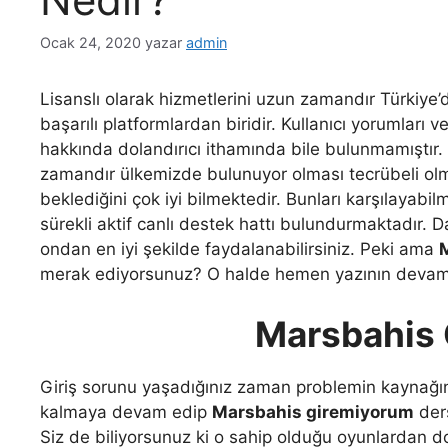
Ocak 24, 2020
yazar
admin
Lisanslı olarak hizmetlerini uzun zamandır Türkiye
başarılı platformlardan biridir. Kullanıcı yorumları
hakkında dolandırıcı ithamında bile bulunmamıştır.
zamandır ülkemizde bulunuyor olması tecrübeli olmas
beklediğini çok iyi bilmektedir. Bunları karşılayabil
sürekli aktif canlı destek hattı bulundurmaktadır. 
ondan en iyi şekilde faydalanabilirsiniz. Peki ama
M
merak ediyorsunuz? O halde hemen yazının devamın
Marsbahis
Giriş sorunu yaşadığınız zaman problemin kaynağını
kalmaya devam edip
Marsbahis giremiyorum
ders
Siz de biliyorsunuz ki o sahip olduğu oyunlardan do