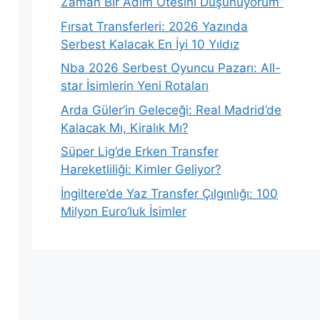
Zaman Bir Adım Ötesini Düşünüyorum”
Fırsat Transferleri: 2026 Yazında
Serbest Kalacak En İyi 10 Yıldız
Nba 2026 Serbest Oyuncu Pazarı: All-
star İsimlerin Yeni Rotaları
Arda Güler’in Geleceği: Real Madrid’de
Kalacak Mı, Kiralık Mı?
Süper Lig’de Erken Transfer
Hareketliliği: Kimler Geliyor?
İngiltere’de Yaz Transfer Çılgınlığı: 100
Milyon Euro’luk İsimler