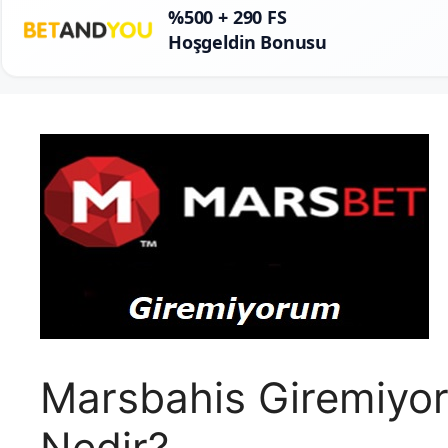
%500 + 290 FS
Hoşgeldin Bonusu
Marsbahis Giremiyor
Nedir?