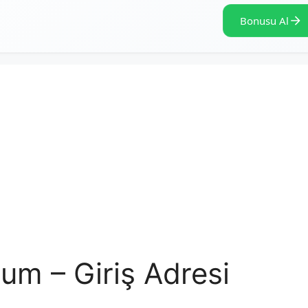
Bonusu Al
um – Giriş Adresi