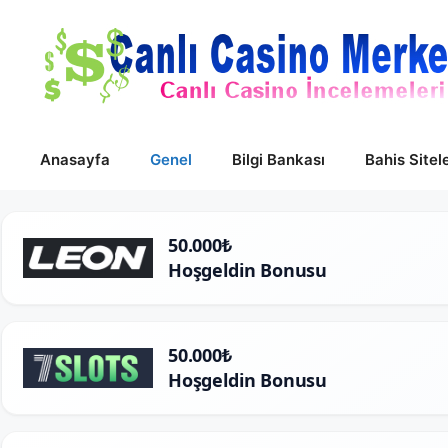
İçeriğe
atla
Anasayfa
Genel
Bilgi Bankası
Bahis Sitele
50.000₺
Hoşgeldin Bonusu
50.000₺
Hoşgeldin Bonusu