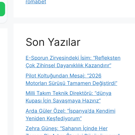
romabet
Son Yazılar
E-Sporun Zirvesindeki İsim: “Refleksten
Çok Zihinsel Dayanıklılık Kazandırır”
Pilot Koltuğundan Mesaj: “2026
Motorları Sürüşü Tamamen Değiştirdi”
Milli Takım Teknik Direktörü: “dünya
Kupası İçin Savaşmaya Hazırız”
Arda Güler Özel: “İspanya’da Kendimi
Yeniden Keşfediyorum”
Zehra Güneş: “Sahanın İçinde Her