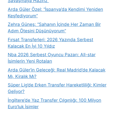
Savaşmaya Hazırız”
Arda Güler Özel: “İspanya’da Kendimi Yeniden
Keşfediyorum”
Zehra Güneş: “Sahanın İçinde Her Zaman Bir
Adım Ötesini Düşünüyorum”
Fırsat Transferleri: 2026 Yazında Serbest
Kalacak En İyi 10 Yıldız
Nba 2026 Serbest Oyuncu Pazarı: All-star
İsimlerin Yeni Rotaları
Arda Güler’in Geleceği: Real Madrid’de Kalacak
Mı, Kiralık Mı?
Süper Lig’de Erken Transfer Hareketliliği: Kimler
Geliyor?
İngiltere’de Yaz Transfer Çılgınlığı: 100 Milyon
Euro’luk İsimler