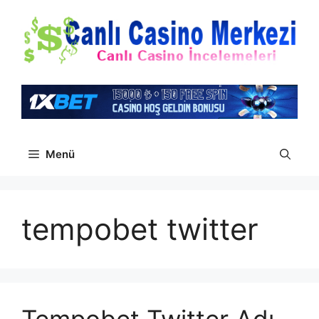
İçeriğe
atla
Menü
tempobet twitter
Tempobet Twitter Adı