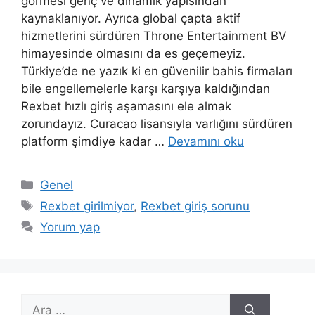
görmesi genç ve dinamik yapısından
kaynaklanıyor. Ayrıca global çapta aktif
hizmetlerini sürdüren Throne Entertainment BV
himayesinde olmasını da es geçemeyiz.
Türkiye’de ne yazık ki en güvenilir bahis firmaları
bile engellemelerle karşı karşıya kaldığından
Rexbet hızlı giriş aşamasını ele almak
zorundayız. Curacao lisansıyla varlığını sürdüren
platform şimdiye kadar …
Devamını oku
Kategoriler
Genel
Etiketler
Rexbet girilmiyor
,
Rexbet giriş sorunu
Yorum yap
için