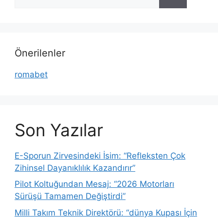
ara
Önerilenler
romabet
Son Yazılar
E-Sporun Zirvesindeki İsim: “Refleksten Çok
Zihinsel Dayanıklılık Kazandırır”
Pilot Koltuğundan Mesaj: “2026 Motorları
Sürüşü Tamamen Değiştirdi”
Milli Takım Teknik Direktörü: “dünya Kupası İçin