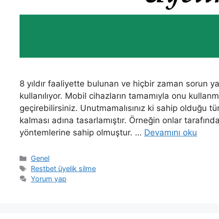
8 yıldır faaliyette bulunan ve hiçbir zaman sorun ya
kullanılıyor. Mobil cihazların tamamıyla onu kulla
geçirebilirsiniz. Unutmamalısınız ki sahip olduğu tü
kalması adına tasarlamıştır. Örneğin onlar tarafınd
yöntemlerine sahip olmuştur. …
Devamını oku
Kategoriler
Genel
Etiketler
Restbet üyelik silme
Yorum yap