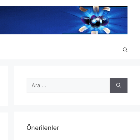
için
ara
Önerilenler