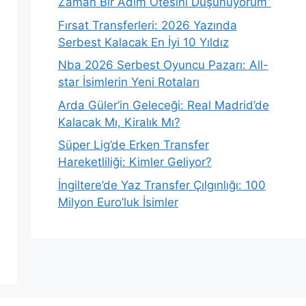
Zaman Bir Adım Ötesini Düşünüyorum”
Fırsat Transferleri: 2026 Yazında
Serbest Kalacak En İyi 10 Yıldız
Nba 2026 Serbest Oyuncu Pazarı: All-
star İsimlerin Yeni Rotaları
Arda Güler’in Geleceği: Real Madrid’de
Kalacak Mı, Kiralık Mı?
Süper Lig’de Erken Transfer
Hareketliliği: Kimler Geliyor?
İngiltere’de Yaz Transfer Çılgınlığı: 100
Milyon Euro’luk İsimler