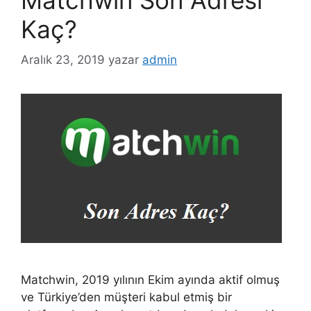
Kaç?
Aralık 23, 2019
yazar
admin
Matchwin, 2019 yılının Ekim ayında aktif olmuş
ve Türkiye’den müşteri kabul etmiş bir