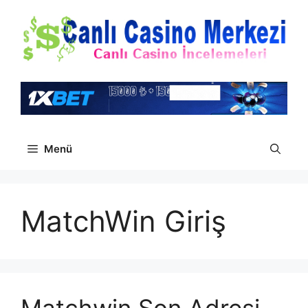
İçeriğe
atla
Menü
MatchWin Giriş
Matchwin Son Adresi