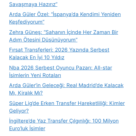
Savaşmaya Hazırız”
Arda Güler Özel: “İspanya’da Kendimi Yeniden
Keşfediyorum”
Zehra Güneş: “Sahanın İçinde Her Zaman Bir
Adım Ötesini Düşünüyorum”
Fırsat Transferleri: 2026 Yazında Serbest
Kalacak En İyi 10 Yıldız
Nba 2026 Serbest Oyuncu Pazarı: All-star
İsimlerin Yeni Rotaları
Arda Güler’in Geleceği: Real Madrid’de Kalacak
Mı, Kiralık Mı?
Süper Lig’de Erken Transfer Hareketliliği: Kimler
Geliyor?
İngiltere’de Yaz Transfer Çılgınlığı: 100 Milyon
Euro’luk İsimler