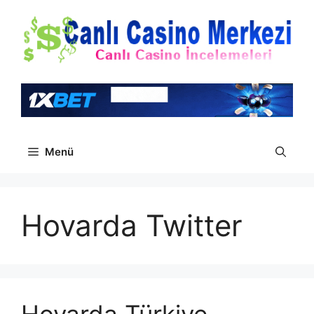
İçeriğe
atla
Menü
Hovarda Twitter
Hovarda Türkiye