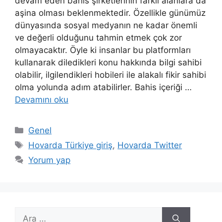
devam eden bahis şirketlerinin farklı alanlara da
aşina olması beklenmektedir. Özellikle günümüz
dünyasında sosyal medyanın ne kadar önemli
ve değerli olduğunu tahmin etmek çok zor
olmayacaktır. Öyle ki insanlar bu platformları
kullanarak diledikleri konu hakkında bilgi sahibi
olabilir, ilgilendikleri hobileri ile alakalı fikir sahibi
olma yolunda adım atabilirler. Bahis içeriği …
Devamını oku
Kategoriler
Genel
Etiketler
Hovarda Türkiye giriş
,
Hovarda Twitter
Yorum yap
için