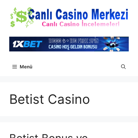
İçeriğe
atla
Menü
Betist Casino
Betist Bonus ve