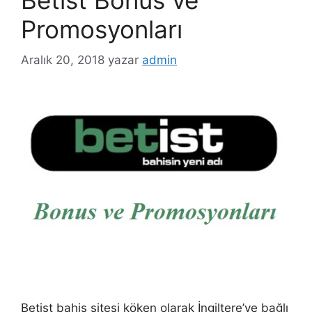
Promosyonları
Aralık 20, 2018
yazar
admin
Betist bahis sitesi köken olarak İngiltere’ye bağlı