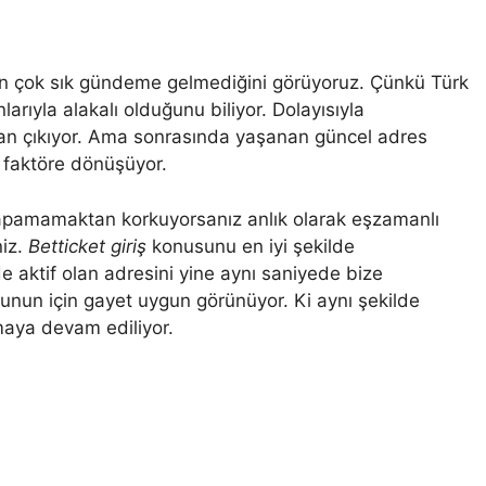
un çok sık gündeme gelmediğini görüyoruz. Çünkü Türk
rıyla alakalı olduğunu biliyor. Dolayısıyla
ktan çıkıyor. Ama sonrasında yaşanan güncel adres
r faktöre dönüşüyor.
 yapamamaktan korkuyorsanız anlık olarak eşzamanlı
niz.
Betticket giriş
konusunu en iyi şekilde
e aktif olan adresini yine aynı saniyede bize
nun için gayet uygun görünüyor. Ki aynı şekilde
maya devam ediliyor.