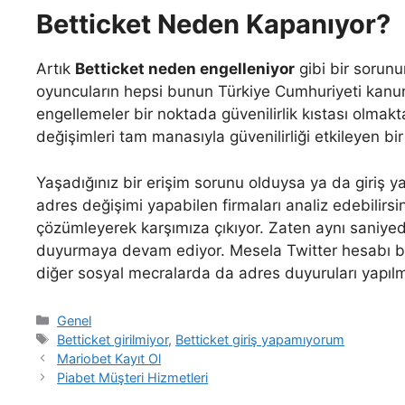
Betticket Neden Kapanıyor?
Artık
Betticket neden engelleniyor
gibi bir sorun
oyuncuların hepsi bunun Türkiye Cumhuriyeti kanunla
engellemeler bir noktada güvenilirlik kıstası olma
değişimleri tam manasıyla güvenilirliği etkileyen bi
Yaşadığınız bir erişim sorunu olduysa ya da giriş
adres değişimi yapabilen firmaları analiz edebilirsi
çözümleyerek karşımıza çıkıyor. Zaten aynı saniyed
duyurmaya devam ediyor. Mesela Twitter hesabı bu
diğer sosyal mecralarda da adres duyuruları yapıl
Kategoriler
Genel
Etiketler
Betticket girilmiyor
,
Betticket giriş yapamıyorum
Mariobet Kayıt Ol
Piabet Müşteri Hizmetleri