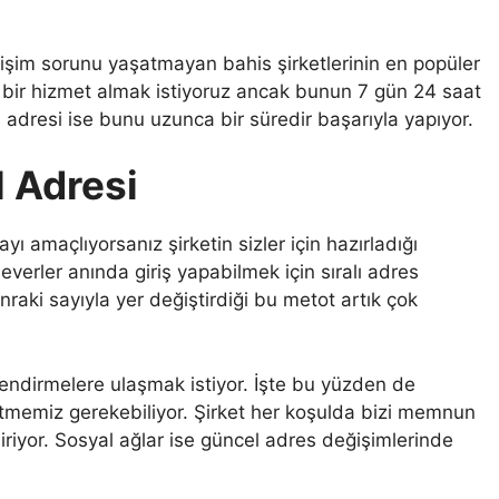
işim sorunu yaşatmayan bahis şirketlerinin en popüler
l bir hizmet almak istiyoruz ancak bunun 7 gün 24 saat
iş adresi ise bunu uzunca bir süredir başarıyla yapıyor.
 Adresi
ı amaçlıyorsanız şirketin sizler için hazırladığı
everler anında giriş yapabilmek için sıralı adres
nraki sayıyla yer değiştirdiği bu metot artık çok
lendirmelere ulaşmak istiyor. İşte bu yüzden de
etmemiz gerekebiliyor. Şirket her koşulda bizi memnun
riyor. Sosyal ağlar ise güncel adres değişimlerinde