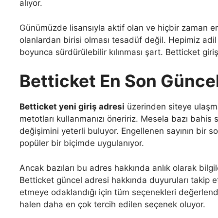
alıyor.
Günümüzde lisansıyla aktif olan ve hiçbir zaman er
olanlardan birisi olması tesadüf değil. Hepimiz adi
boyunca sürdürülebilir kılınması şart. Betticket gir
Betticket En Son Güncel
Betticket yeni giriş adresi
üzerinden siteye ulaşmay
metotları kullanmanızı öneririz. Mesela bazı bahis s
değişimini yeterli buluyor. Engellenen sayının bir so
popüler bir biçimde uygulanıyor.
Ancak bazıları bu adres hakkında anlık olarak bilgi
Betticket güncel adresi hakkında duyuruları takip 
etmeye odaklandığı için tüm seçenekleri değerlendi
halen daha en çok tercih edilen seçenek oluyor.