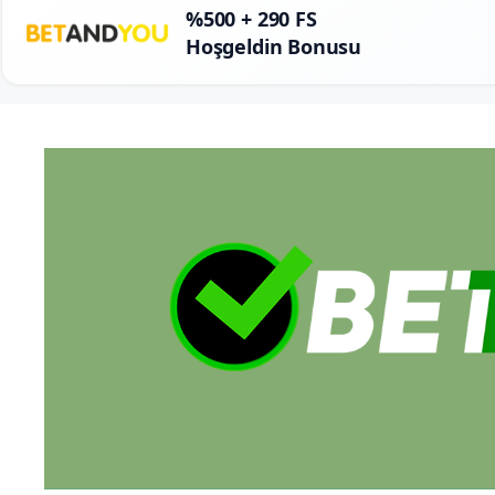
%500 + 290 FS
Hoşgeldin Bonusu