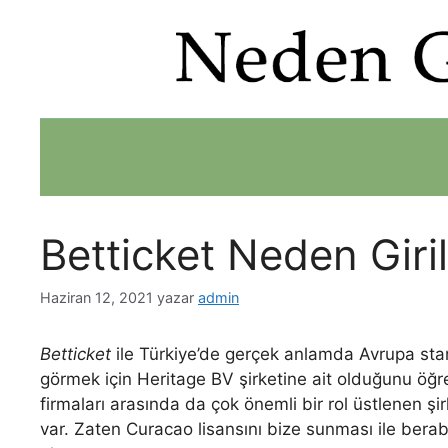
Betticket Neden Giri
Haziran 12, 2021
yazar
admin
Betticket
ile Türkiye’de gerçek anlamda Avrupa stand
görmek için Heritage BV şirketine ait olduğunu öğre
firmaları arasında da çok önemli bir rol üstlenen ş
var. Zaten Curacao lisansını bize sunması ile bera