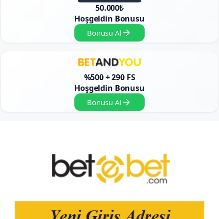
50.000₺
Hoşgeldin Bonusu
Bonusu Al
%500 + 290 FS
Hoşgeldin Bonusu
Bonusu Al