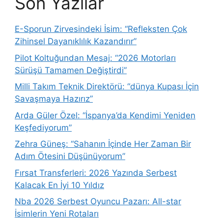
Son Yazılar
E-Sporun Zirvesindeki İsim: “Refleksten Çok
Zihinsel Dayanıklılık Kazandırır”
Pilot Koltuğundan Mesaj: “2026 Motorları
Sürüşü Tamamen Değiştirdi”
Milli Takım Teknik Direktörü: “dünya Kupası İçin
Savaşmaya Hazırız”
Arda Güler Özel: “İspanya’da Kendimi Yeniden
Keşfediyorum”
Zehra Güneş: “Sahanın İçinde Her Zaman Bir
Adım Ötesini Düşünüyorum”
Fırsat Transferleri: 2026 Yazında Serbest
Kalacak En İyi 10 Yıldız
Nba 2026 Serbest Oyuncu Pazarı: All-star
İsimlerin Yeni Rotaları