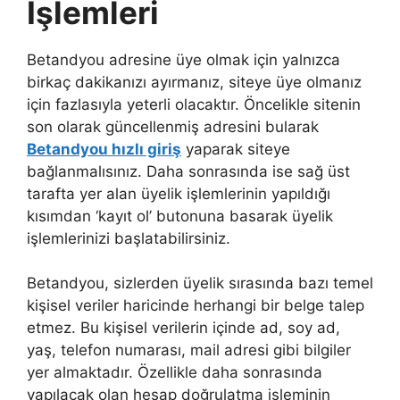
İşlemleri
Betandyou adresine üye olmak için yalnızca
birkaç dakikanızı ayırmanız, siteye üye olmanız
için fazlasıyla yeterli olacaktır. Öncelikle sitenin
son olarak güncellenmiş adresini bularak
Betandyou hızlı giriş
yaparak siteye
bağlanmalısınız. Daha sonrasında ise sağ üst
tarafta yer alan üyelik işlemlerinin yapıldığı
kısımdan ‘kayıt ol’ butonuna basarak üyelik
işlemlerinizi başlatabilirsiniz.
Betandyou, sizlerden üyelik sırasında bazı temel
kişisel veriler haricinde herhangi bir belge talep
etmez. Bu kişisel verilerin içinde ad, soy ad,
yaş, telefon numarası, mail adresi gibi bilgiler
yer almaktadır. Özellikle daha sonrasında
yapılacak olan hesap doğrulatma işleminin