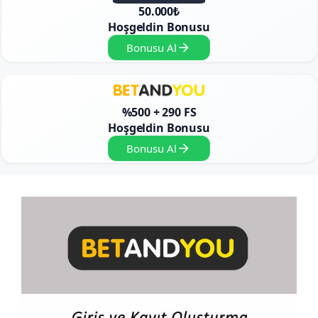
50.000₺
Hoşgeldin Bonusu
Bonusu Al
%500 + 290 FS
Hoşgeldin Bonusu
Bonusu Al