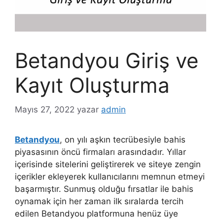
Betandyou Giriş ve
Kayıt Oluşturma
Mayıs 27, 2022
yazar
admin
Betandyou
, on yılı aşkın tecrübesiyle bahis
piyasasının öncü firmaları arasındadır. Yıllar
içerisinde sitelerini geliştirerek ve siteye zengin
içerikler ekleyerek kullanıcılarını memnun etmeyi
başarmıştır. Sunmuş olduğu fırsatlar ile bahis
oynamak için her zaman ilk sıralarda tercih
edilen Betandyou platformuna henüz üye