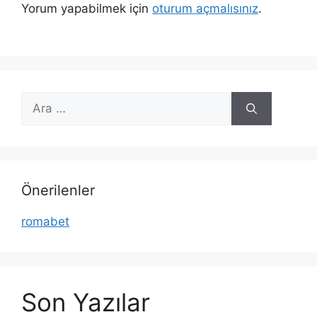
Yorum yapabilmek için
oturum açmalısınız
.
için
ara
Önerilenler
romabet
Son Yazılar