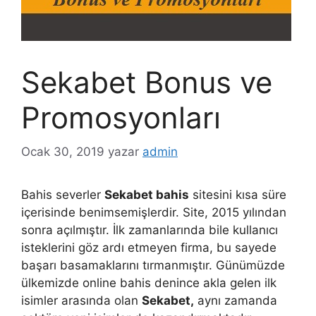
Sekabet Bonus ve
Promosyonları
Ocak 30, 2019
yazar
admin
Bahis severler
Sekabet bahis
sitesini kısa süre
içerisinde benimsemişlerdir. Site, 2015 yılından
sonra açılmıştır. İlk zamanlarında bile kullanıcı
isteklerini göz ardı etmeyen firma, bu sayede
başarı basamaklarını tırmanmıştır. Günümüzde
ülkemizde online bahis denince akla gelen ilk
isimler arasında olan
Sekabet,
aynı zamanda