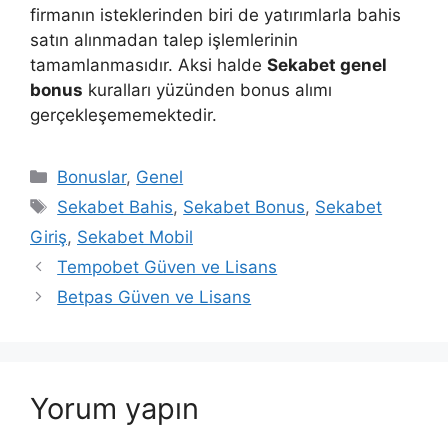
firmanın isteklerinden biri de yatırımlarla bahis
satın alınmadan talep işlemlerinin
tamamlanmasıdır. Aksi halde
Sekabet genel
bonus
kuralları yüzünden bonus alımı
gerçekleşememektedir.
Kategoriler
Bonuslar
,
Genel
Etiketler
Sekabet Bahis
,
Sekabet Bonus
,
Sekabet
Giriş
,
Sekabet Mobil
Tempobet Güven ve Lisans
Betpas Güven ve Lisans
Yorum yapın