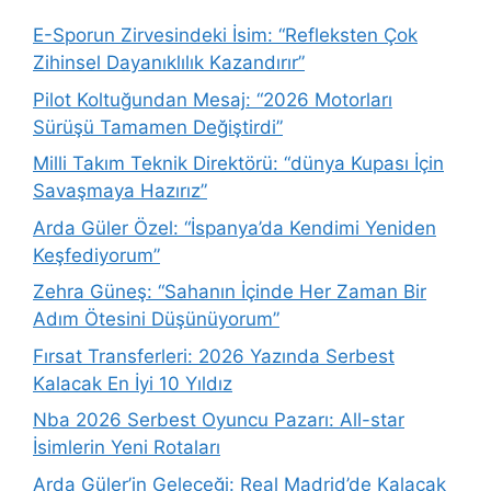
E-Sporun Zirvesindeki İsim: “Refleksten Çok
Zihinsel Dayanıklılık Kazandırır”
Pilot Koltuğundan Mesaj: “2026 Motorları
Sürüşü Tamamen Değiştirdi”
Milli Takım Teknik Direktörü: “dünya Kupası İçin
Savaşmaya Hazırız”
Arda Güler Özel: “İspanya’da Kendimi Yeniden
Keşfediyorum”
Zehra Güneş: “Sahanın İçinde Her Zaman Bir
Adım Ötesini Düşünüyorum”
Fırsat Transferleri: 2026 Yazında Serbest
Kalacak En İyi 10 Yıldız
Nba 2026 Serbest Oyuncu Pazarı: All-star
İsimlerin Yeni Rotaları
Arda Güler’in Geleceği: Real Madrid’de Kalacak