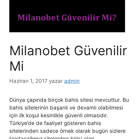
Milanobet Güvenilir
Mi
Haziran 1, 2017
yazar
admin
Dünya çapında birçok bahis sitesi mevcuttur. Bu
bahis sitelerinin başarılı ve devamlı olabilmesi
için ilk koşul kesinlikle güvenli olmasıdır.
Türkiye’de de faaliyet gösteren bahis
sitelerinden sadece örnek olarak bugün sizlere
tanıtacağımız sitelerden birisi olan