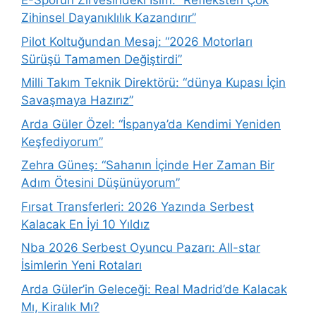
E-Sporun Zirvesindeki İsim: “Refleksten Çok
Zihinsel Dayanıklılık Kazandırır”
Pilot Koltuğundan Mesaj: “2026 Motorları
Sürüşü Tamamen Değiştirdi”
Milli Takım Teknik Direktörü: “dünya Kupası İçin
Savaşmaya Hazırız”
Arda Güler Özel: “İspanya’da Kendimi Yeniden
Keşfediyorum”
Zehra Güneş: “Sahanın İçinde Her Zaman Bir
Adım Ötesini Düşünüyorum”
Fırsat Transferleri: 2026 Yazında Serbest
Kalacak En İyi 10 Yıldız
Nba 2026 Serbest Oyuncu Pazarı: All-star
İsimlerin Yeni Rotaları
Arda Güler’in Geleceği: Real Madrid’de Kalacak
Mı, Kiralık Mı?