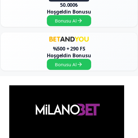
50.000₺
Hoşgeldin Bonusu
Bonusu Al
%500 + 290 FS
Hoşgeldin Bonusu
Bonusu Al