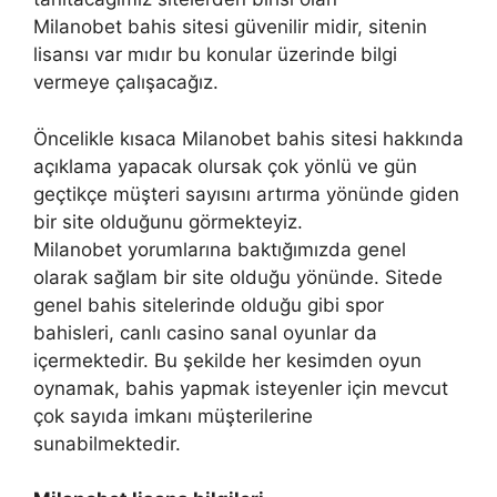
Milanobet bahis sitesi güvenilir midir, sitenin
lisansı var mıdır bu konular üzerinde bilgi
vermeye çalışacağız.
Öncelikle kısaca Milanobet bahis sitesi hakkında
açıklama yapacak olursak çok yönlü ve gün
geçtikçe müşteri sayısını artırma yönünde giden
bir site olduğunu görmekteyiz.
Milanobet yorumlarına baktığımızda genel
olarak sağlam bir site olduğu yönünde. Sitede
genel bahis sitelerinde olduğu gibi spor
bahisleri, canlı casino sanal oyunlar da
içermektedir. Bu şekilde her kesimden oyun
oynamak, bahis yapmak isteyenler için mevcut
çok sayıda imkanı müşterilerine
sunabilmektedir.