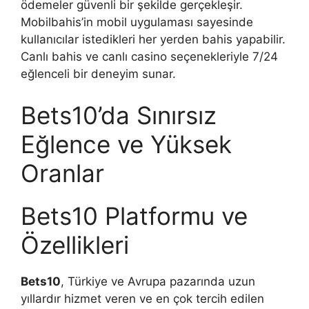
ödemeler güvenli bir şekilde gerçekleşir.
Mobilbahis’in mobil uygulaması sayesinde
kullanıcılar istedikleri her yerden bahis yapabilir.
Canlı bahis ve canlı casino seçenekleriyle 7/24
eğlenceli bir deneyim sunar.
Bets10’da Sınırsız
Eğlence ve Yüksek
Oranlar
Bets10 Platformu ve
Özellikleri
Bets10
, Türkiye ve Avrupa pazarında uzun
yıllardır hizmet veren ve en çok tercih edilen