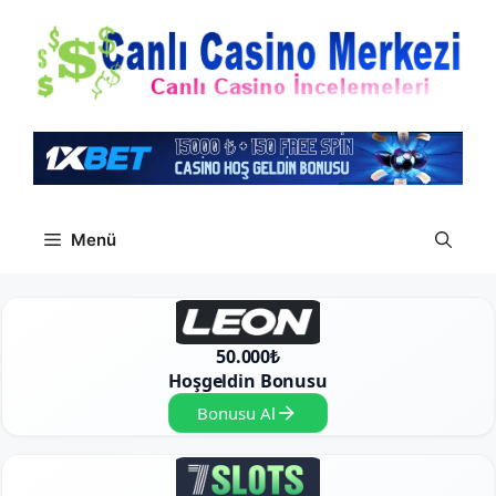
İçeriğe
atla
Menü
50.000₺
Hoşgeldin Bonusu
Bonusu Al