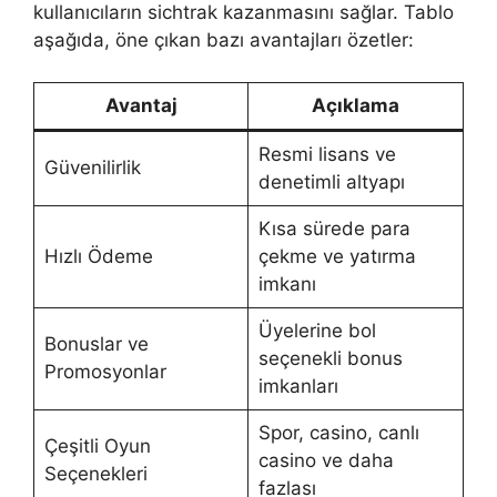
kullanıcıların sichtrak kazanmasını sağlar. Tablo
aşağıda, öne çıkan bazı avantajları özetler:
Avantaj
Açıklama
Resmi lisans ve
Güvenilirlik
denetimli altyapı
Kısa sürede para
Hızlı Ödeme
çekme ve yatırma
imkanı
Üyelerine bol
Bonuslar ve
seçenekli bonus
Promosyonlar
imkanları
Spor, casino, canlı
Çeşitli Oyun
casino ve daha
Seçenekleri
fazlası