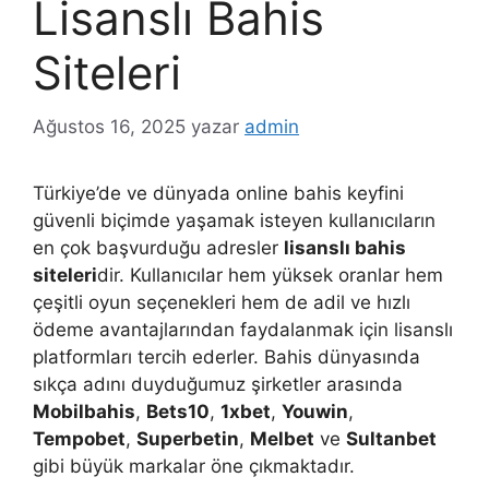
Lisanslı Bahis
Siteleri
Ağustos 16, 2025
yazar
admin
Türkiye’de ve dünyada online bahis keyfini
güvenli biçimde yaşamak isteyen kullanıcıların
en çok başvurduğu adresler
lisanslı bahis
siteleri
dir. Kullanıcılar hem yüksek oranlar hem
çeşitli oyun seçenekleri hem de adil ve hızlı
ödeme avantajlarından faydalanmak için lisanslı
platformları tercih ederler. Bahis dünyasında
sıkça adını duyduğumuz şirketler arasında
Mobilbahis
,
Bets10
,
1xbet
,
Youwin
,
Tempobet
,
Superbetin
,
Melbet
ve
Sultanbet
gibi büyük markalar öne çıkmaktadır.