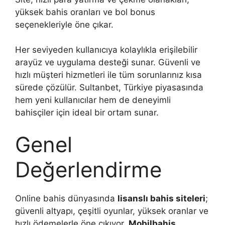
yüksek bahis oranları ve bol bonus
seçenekleriyle öne çıkar.
Her seviyeden kullanıcıya kolaylıkla erişilebilir
arayüz ve uygulama desteği sunar. Güvenli ve
hızlı müşteri hizmetleri ile tüm sorunlarınız kısa
sürede çözülür. Sultanbet, Türkiye piyasasında
hem yeni kullanıcılar hem de deneyimli
bahisçiler için ideal bir ortam sunar.
Genel
Değerlendirme
Online bahis dünyasında
lisanslı bahis siteleri
;
güvenli altyapı, çeşitli oyunlar, yüksek oranlar ve
hızlı ödemelerle öne çıkıyor.
Mobilbahis
,