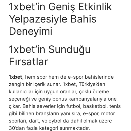
1xbet’in Geniş Etkinlik
Yelpazesiyle Bahis
Deneyimi
1xbet’in Sunduğu
Fırsatlar
1xbet
, hem spor hem de e-spor bahislerinde
zengin bir içerik sunar. 1xbet, Türkiye’den
kullanıcılar için uygun oranlar, çoklu ödeme
seçeneği ve geniş bonus kampanyalarıyla öne
çıkar. Bahis severler için futbol, basketbol, tenis
gibi bilinen branşların yanı sıra, e-spor, motor
sporları, dart, voleybol da dahil olmak üzere
30’dan fazla kategori sunmaktadır.