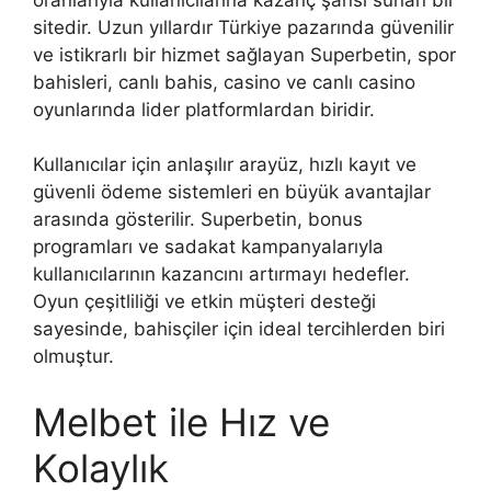
sitedir. Uzun yıllardır Türkiye pazarında güvenilir
ve istikrarlı bir hizmet sağlayan Superbetin, spor
bahisleri, canlı bahis, casino ve canlı casino
oyunlarında lider platformlardan biridir.
Kullanıcılar için anlaşılır arayüz, hızlı kayıt ve
güvenli ödeme sistemleri en büyük avantajlar
arasında gösterilir. Superbetin, bonus
programları ve sadakat kampanyalarıyla
kullanıcılarının kazancını artırmayı hedefler.
Oyun çeşitliliği ve etkin müşteri desteği
sayesinde, bahisçiler için ideal tercihlerden biri
olmuştur.
Melbet ile Hız ve
Kolaylık