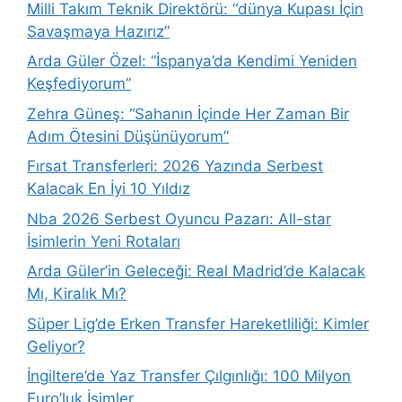
Milli Takım Teknik Direktörü: “dünya Kupası İçin
Savaşmaya Hazırız”
Arda Güler Özel: “İspanya’da Kendimi Yeniden
Keşfediyorum”
Zehra Güneş: “Sahanın İçinde Her Zaman Bir
Adım Ötesini Düşünüyorum”
Fırsat Transferleri: 2026 Yazında Serbest
Kalacak En İyi 10 Yıldız
Nba 2026 Serbest Oyuncu Pazarı: All-star
İsimlerin Yeni Rotaları
Arda Güler’in Geleceği: Real Madrid’de Kalacak
Mı, Kiralık Mı?
Süper Lig’de Erken Transfer Hareketliliği: Kimler
Geliyor?
İngiltere’de Yaz Transfer Çılgınlığı: 100 Milyon
Euro’luk İsimler