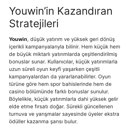
Youwin’in Kazandıran
Stratejileri
Youwin
, düşük yatırım ve yüksek geri dönüş
içerikli kampanyalarıyla bilinir. Hem küçük hem
de büyük miktarlı yatırımlarda çeşitlendirilmiş
bonuslar sunar. Kullanıcılar, küçük yatırımlarla
uzun süreli oyun keyfi yaşarken çeşitli
kampanyalardan da yararlanabilirler. Oyun
türüne göre hem spor bahislerinde hem de
casino bölümünde farklı bonuslar sunulur.
Böylelikle, küçük yatırımlarla dahi yüksek gelir
elde etme fırsatı doğar. Sürekli güncellenen
turnuva ve yarışmalar sayesinde üyeler ekstra
ödüller kazanma şansı bulur.