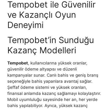
Tempobet ile Güvenilir
ve Kazançlı Oyun
Deneyimi
Tempobet’in Sunduğu
Kazanç Modelleri
Tempobet
, kullanıcılarına yüksek oranlar,
güvenilir ödeme altyapısı ve düzenli
kampanyalar sunar. Canlı bahis ve geniş branş
seçeneğiyle bahis yapanlara avantaj sağlar.
Şeffaf ödeme sistemi ve yüksek oranları,
finansal anlamda kazanç sağlamayı kolaylaştırır.
Mobil uyumluluğu sayesinde her an, her yerde
bahis yapılabiliyor. Ayrıca, yüksek kazanç