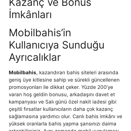
Kazanç ve Bonus
İmkânları
Mobilbahis’in
Kullanıcıya Sunduğu
Ayrıcalıklar
Mobilbahis
, kazandıran bahis siteleri arasında
geniş üye kitlesine sahip ve sürekli güncellenen
promosyonları ile dikkat çeker. Yüzde 200’ye
varan hoş geldin bonusu, arkadaşını davet et
kampanyası ve Salı günü özel nakit iadesi gibi
çeşitli fırsatlar kullanıcıların daha çok kazanç
sağlamasına yardımcı olur. Canlı bahis imkânı ve
yüksek oranlarla bahis yapma şansınızı daima
artırabilirsiniz. Aynı zamanda mobil uygulaması