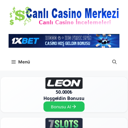
İçeriğe
atla
Menü
50.000₺
Hoşgeldin Bonusu
Bonusu Al