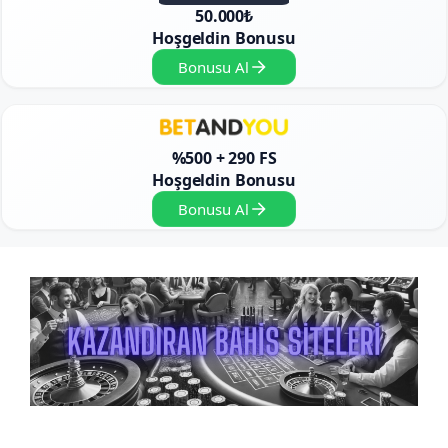
50.000₺
Hoşgeldin Bonusu
Bonusu Al
%500 + 290 FS
Hoşgeldin Bonusu
Bonusu Al