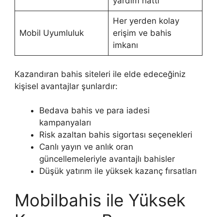
yardım hattı
Her yerden kolay
Mobil Uyumluluk
erişim ve bahis
imkanı
Kazandıran bahis siteleri ile elde edeceğiniz
kişisel avantajlar şunlardır:
Bedava bahis ve para iadesi
kampanyaları
Risk azaltan bahis sigortası seçenekleri
Canlı yayın ve anlık oran
güncellemeleriyle avantajlı bahisler
Düşük yatırım ile yüksek kazanç fırsatları
Mobilbahis ile Yüksek