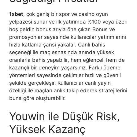
1xbet
, çok geniş bir spor ve casino oyun
yelpazesi sunar ve ilk yatırımda %100 veya üzeri
hoş geldin bonuslarıyla öne çıkar. Bonus ve
promosyonlar sayesinde kullanıcılar yatırımlarını
hızla katlama şansı yakalar. Canlı bahis
seçeneği ile maç esnasında anında yüksek
oranlarla bahis yapabilir, hem eğlenceli hem de
kazançlı bir deneyim yaşarsınız. Farklı ödeme
yöntemleri sayesinde çekimler hızlı ve güvenli
şekilde gerçekleşir. Kullanıcılar canlı yayın
özelliği ile maçları anlık takip ederek stratejilerini
buna göre oluşturabilir.
Youwin ile Düşük Risk,
Yüksek Kazanç