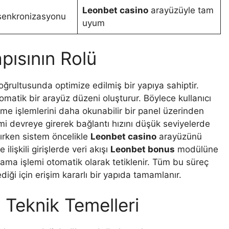
Leonbet casino
arayüzüyle tam
 senkronizasyonu
uyum
pısının Rolü
doğrultusunda optimize edilmiş bir yapıya sahiptir.
matik bir arayüz düzeni oluşturur. Böylece kullanıcı
 işlemlerini daha okunabilir bir panel üzerinden
emi devreye girerek bağlantı hızını düşük seviyelerde
şırken sistem öncelikle
Leonbet casino
arayüzünü
ilişkili girişlerde veri akışı
Leonbet bonus
modülüne
ama işlemi otomatik olarak tetiklenir. Tüm bu süreç
iği için erişim kararlı bir yapıda tamamlanır.
Teknik Temelleri