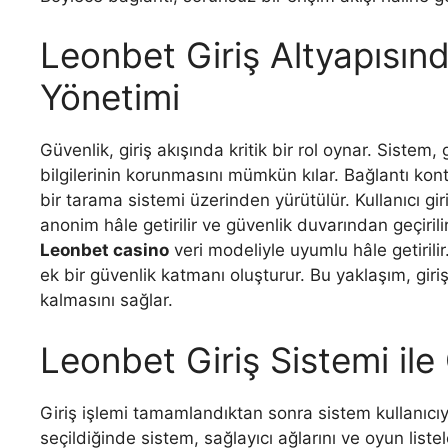
Leonbet Giriş Altyapısınd
Yönetimi
Güvenlik, giriş akışında kritik bir rol oynar. Sistem, 
bilgilerinin korunmasını mümkün kılar. Bağlantı kon
bir tarama sistemi üzerinden yürütülür. Kullanıcı 
anonim hâle getirilir ve güvenlik duvarından geçiril
Leonbet casino
veri modeliyle uyumlu hâle getirilir
ek bir güvenlik katmanı oluşturur. Bu yaklaşım, giri
kalmasını sağlar.
Leonbet Giriş Sistemi il
Giriş işlemi tamamlandıktan sonra sistem kullanıcıy
seçildiğinde sistem, sağlayıcı ağlarını ve oyun list