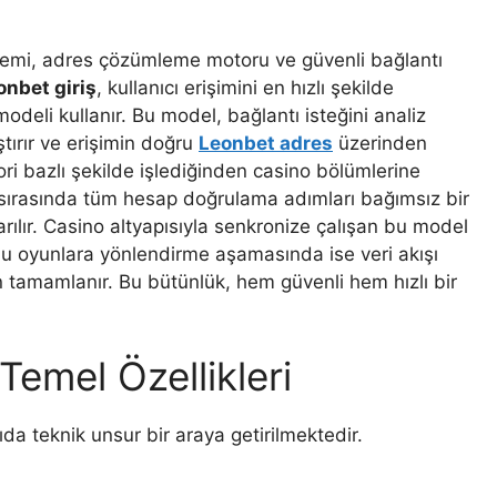
istemi, adres çözümleme motoru ve güvenli bağlantı
onbet giriş
, kullanıcı erişimini en hızlı şekilde
eli kullanır. Bu model, bağlantı isteğini analiz
tırır ve erişimin doğru
Leonbet adres
üzerinden
ori bazlı şekilde işlediğinden casino bölümlerine
i sırasında tüm hesap doğrulama adımları bağımsız bir
rılır. Casino altyapısıyla senkronize çalışan bu model
nuslu oyunlara yönlendirme aşamasında ise veri akışı
amamlanır. Bu bütünlük, hem güvenli hem hızlı bir
Temel Özellikleri
ıda teknik unsur bir araya getirilmektedir.