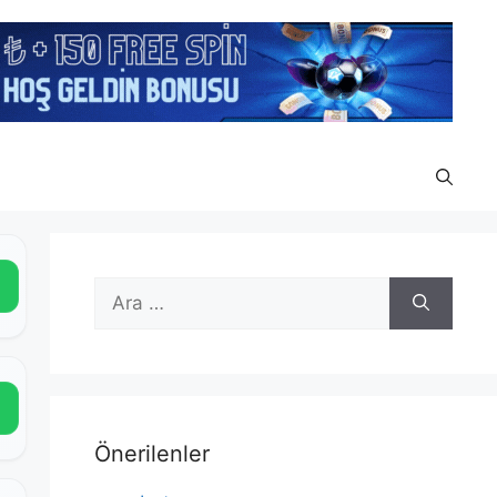
için
ara
Önerilenler