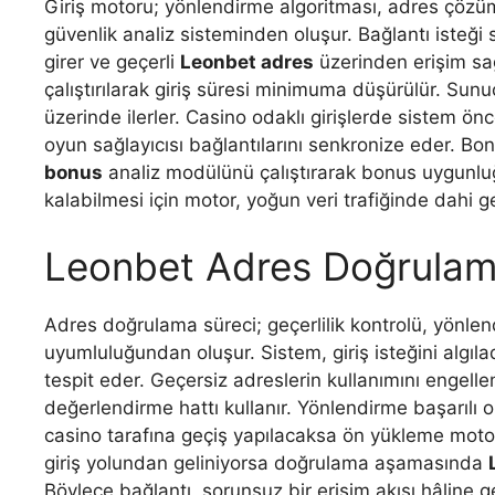
Giriş motoru; yönlendirme algoritması, adres çöz
güvenlik analiz sisteminden oluşur. Bağlantı iste
girer ve geçerli
Leonbet adres
üzerinden erişim sa
çalıştırılarak giriş süresi minimuma düşürülür. Sunucu 
üzerinde ilerler. Casino odaklı girişlerde sistem önc
oyun sağlayıcısı bağlantılarını senkronize eder. Bo
bonus
analiz modülünü çalıştırarak bonus uygunluğ
kalabilmesi için motor, yoğun veri trafiğinde dahi g
Leonbet Adres Doğrulama
Adres doğrulama süreci; geçerlilik kontrolü, yönlend
uyumluluğundan oluşur. Sistem, giriş isteğini algıla
tespit eder. Geçersiz adreslerin kullanımını engel
değerlendirme hattı kullanır. Yönlendirme başarılı ol
casino tarafına geçiş yapılacaksa ön yükleme mot
giriş yolundan geliniyorsa doğrulama aşamasında
Böylece bağlantı, sorunsuz bir erişim akışı hâline geti