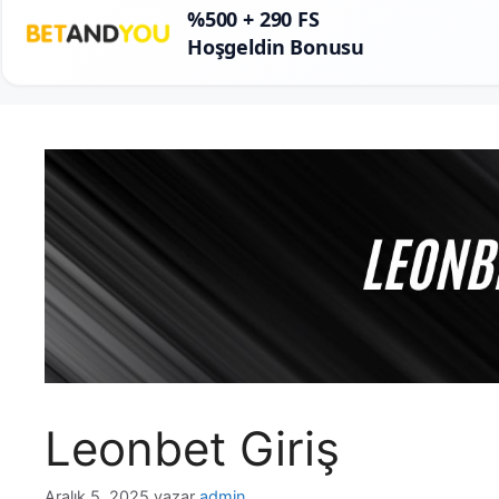
%500 + 290 FS
Hoşgeldin Bonusu
Leonbet Giriş
Aralık 5, 2025
yazar
admin