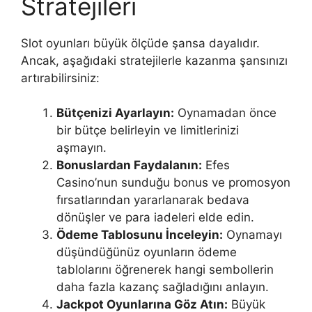
Stratejileri
Slot oyunları büyük ölçüde şansa dayalıdır.
Ancak, aşağıdaki stratejilerle kazanma şansınızı
artırabilirsiniz:
Bütçenizi Ayarlayın:
Oynamadan önce
bir bütçe belirleyin ve limitlerinizi
aşmayın.
Bonuslardan Faydalanın:
Efes
Casino’nun sunduğu bonus ve promosyon
fırsatlarından yararlanarak bedava
dönüşler ve para iadeleri elde edin.
Ödeme Tablosunu İnceleyin:
Oynamayı
düşündüğünüz oyunların ödeme
tablolarını öğrenerek hangi sembollerin
daha fazla kazanç sağladığını anlayın.
Jackpot Oyunlarına Göz Atın:
Büyük