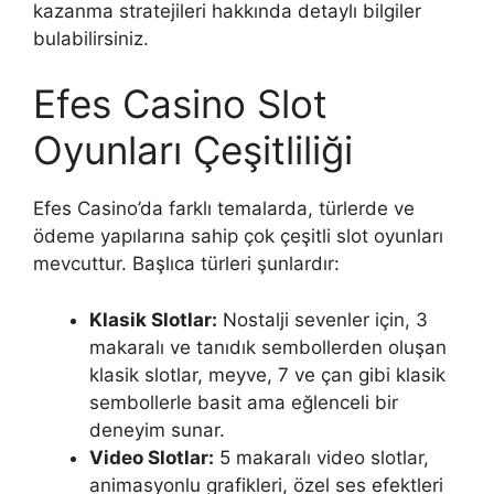
kazanma stratejileri hakkında detaylı bilgiler
bulabilirsiniz.
Efes Casino Slot
Oyunları Çeşitliliği
Efes Casino’da farklı temalarda, türlerde ve
ödeme yapılarına sahip çok çeşitli slot oyunları
mevcuttur. Başlıca türleri şunlardır:
Klasik Slotlar:
Nostalji sevenler için, 3
makaralı ve tanıdık sembollerden oluşan
klasik slotlar, meyve, 7 ve çan gibi klasik
sembollerle basit ama eğlenceli bir
deneyim sunar.
Video Slotlar:
5 makaralı video slotlar,
animasyonlu grafikleri, özel ses efektleri