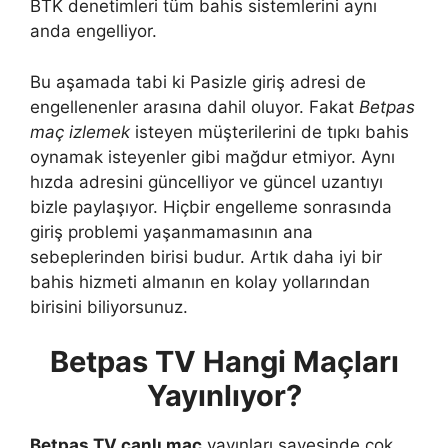
BTK denetimleri tüm bahis sistemlerini aynı
anda engelliyor.
Bu aşamada tabi ki Pasizle giriş adresi de
engellenenler arasına dahil oluyor. Fakat
Betpas
maç izlemek
isteyen müşterilerini de tıpkı bahis
oynamak isteyenler gibi mağdur etmiyor. Aynı
hızda adresini güncelliyor ve güncel uzantıyı
bizle paylaşıyor. Hiçbir engelleme sonrasında
giriş problemi yaşanmamasının ana
sebeplerinden birisi budur. Artık daha iyi bir
bahis hizmeti almanın en kolay yollarından
birisini biliyorsunuz.
Betpas TV Hangi Maçları
Yayınlıyor?
Betpas TV canlı maç
yayınları sayesinde çok