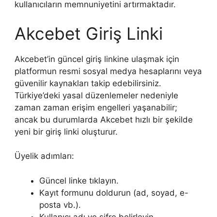
kullanıcıların memnuniyetini artırmaktadır.
Akcebet Giriş Linki
Akcebet’in güncel giriş linkine ulaşmak için
platformun resmi sosyal medya hesaplarını veya
güvenilir kaynakları takip edebilirsiniz.
Türkiye’deki yasal düzenlemeler nedeniyle
zaman zaman erişim engelleri yaşanabilir;
ancak bu durumlarda Akcebet hızlı bir şekilde
yeni bir giriş linki oluşturur.
Üyelik adımları:
Güncel linke tıklayın.
Kayıt formunu doldurun (ad, soyad, e-
posta vb.).
Kullanıcı adı ve şifre belirleyin.