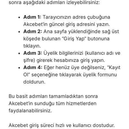
sonra aşağıdaki adımları izleyebilirsiniz:
Adım 1:
Tarayıcınızın adres çubuğuna
Akcebet’in güncel giriş adresini yazın.
Adım 2:
Ana sayfa yüklendiğinde sağ üst
köşede bulunan “Giriş Yap” butonuna
tıklayın.
Adım 3:
Üyelik bilgilerinizi (kullanıcı adı ve
şifre) girerek hesabınıza giriş yapın.
Adım 4:
Eğer henüz üye değilseniz, “Kayıt
Ol” seçeneğine tıklayarak üyelik formunu
doldurun.
Bu basit adımları tamamladıktan sonra
Akcebet’in sunduğu tüm hizmetlerden
faydalanabilirsiniz.
Akcebet giriş süreci hızlı ve kullanıcı dostudur.