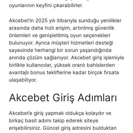
oyunlarının keyfini çıkarabilirler.
Akcebet’in 2025 yılı itibarıyla sunduğu yenilikler
arasında daha hızlı erişim, artırılmış güvenlik
önlemleri ve genişletilmiş oyun seçenekleri
bulunuyor. Ayrıca müşteri hizmetleri desteği
sayesinde herhangi bir sorun yaşandığında
anında çözüm sağlanıyor. Akcebet giriş işlemiyle
birlikte kullanıcılar, yüksek oranlı bahislerden
avantajlı bonus tekliflerine kadar birçok fırsata
ulaşabiliyor.
Akcebet Giriş Adımları
Akcebet’e giriş yapmak oldukça kolaydır ve
birkaç basit adımı takip ederek siteye
erişebilirsiniz. Güncel giriş adresini bulduktan