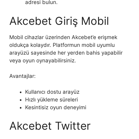
adresi bulun.
Akcebet Giriş Mobil
Mobil cihazlar üzerinden Akcebet’e erişmek
oldukça kolaydır. Platformun mobil uyumlu
arayüzü sayesinde her yerden bahis yapabilir
veya oyun oynayabilirsiniz.
Avantajlar:
Kullanıcı dostu arayüz
Hızlı yükleme süreleri
Kesintisiz oyun deneyimi
Akcebet Twitter